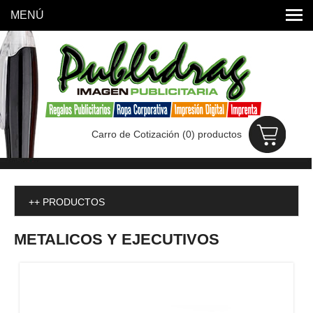
MENÚ
INICIO
PUBLIDRAG
PRODUCTOS
Carro de Cotización (
0
) productos
UBICACIÓN
PROMOCIONES
CONTACTO
++ PRODUCTOS
METALICOS Y EJECUTIVOS